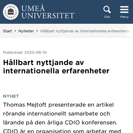
Hoppa direkt till innehållet
Sök
Meny
Huvudmenyn dold.
Du är här:
Start
Nyheter
Hållbart nyttjande av internationella erfarenheter
Publicerad: 2020-06-10
Hållbart nyttjande av
internationella erfarenheter
NYHET
Thomas Mejtoft presenterade en artikel
rörande internationellt samarbete och
lärande på den årliga CDIO konferensen.
CDIO är en organisation som arbetar med