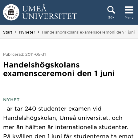
Hoppa direkt till innehållet
Sök
Meny
Huvudmenyn dold.
Du är här:
Start
Nyheter
Handelshögskolans examensceremoni den 1 juni
Publicerad: 2011-05-31
Handelshögskolans
examensceremoni den 1 juni
NYHET
I år tar 240 studenter examen vid
Handelshögskolan, Umeå universitet, och
mer än hälften är internationella studenter.
På kvällen den 1 juni får studenterna ta emot