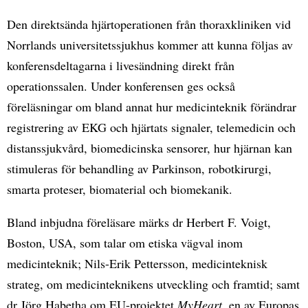
Den direktsända hjärtoperationen från thoraxkliniken vid
Norrlands universitetssjukhus kommer att kunna följas av
konferensdeltagarna i livesändning direkt från
operationssalen. Under konferensen ges också
föreläsningar om bland annat hur medicinteknik förändrar
registrering av EKG och hjärtats signaler, telemedicin och
distanssjukvård, biomedicinska sensorer, hur hjärnan kan
stimuleras för behandling av Parkinson, robotkirurgi,
smarta proteser, biomaterial och biomekanik.
Bland inbjudna föreläsare märks dr Herbert F. Voigt,
Boston, USA, som talar om etiska vägval inom
medicinteknik; Nils-Erik Pettersson, medicinteknisk
strateg, om medicinteknikens utveckling och framtid; samt
dr Jörg Habetha om EU-projektet
MyHeart
, en av Europas