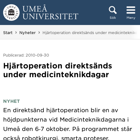
Hoppa direkt till innehållet
Sök
Meny
Huvudmenyn dold.
Du är här:
Start
Nyheter
Hjärtoperation direktsänds under medicinteknikd
Publicerad: 2010-09-30
Hjärtoperation direktsänds
under medicinteknikdagar
NYHET
En direktsänd hjärtoperation blir en av
höjdpunkterna vid Medicinteknikdagarna i
Umeå den 6‐7 oktober. På programmet står
också robotkirurgi, smarta proteser,