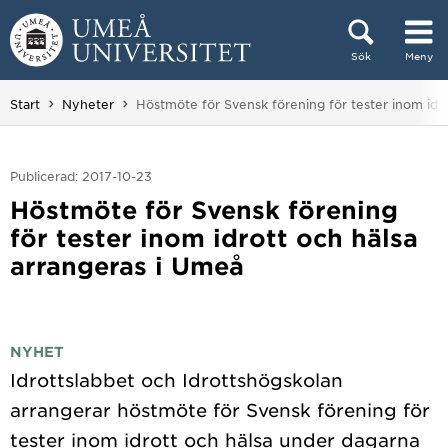
Hoppa direkt till innehållet
Sök
Meny
Huvudmenyn dold.
Du är här:
Start
Nyheter
Höstmöte för Svensk förening för tester inom idr
Publicerad: 2017-10-23
Höstmöte för Svensk förening
för tester inom idrott och hälsa
arrangeras i Umeå
NYHET
Idrottslabbet och Idrottshögskolan
arrangerar höstmöte för Svensk förening för
tester inom idrott och hälsa under dagarna