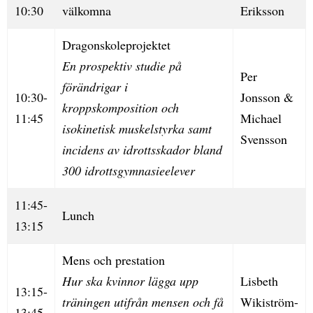
10:30
välkomna
Eriksson
Dragonskoleprojektet
En prospektiv studie på
Per
förändrigar i
10:30-
Jonsson &
kroppskomposition och
11:45
Michael
isokinetisk muskelstyrka samt
Svensson
incidens av idrottsskador bland
300 idrottsgymnasieelever
11:45-
Lunch
13:15
Mens och prestation
Hur ska kvinnor lägga upp
Lisbeth
13:15-
träningen utifrån mensen och få
Wikiström-
13:45