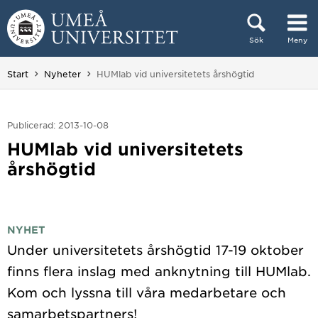
Hoppa direkt till innehållet
Sök
Meny
Huvudmenyn dold.
Du är här:
Start
Nyheter
HUMlab vid universitetets årshögtid
Publicerad: 2013-10-08
HUMlab vid universitetets
årshögtid
NYHET
Under universitetets årshögtid 17-19 oktober
finns flera inslag med anknytning till HUMlab.
Kom och lyssna till våra medarbetare och