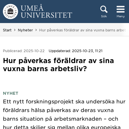
Hoppa direkt till innehållet
Sök
Meny
Huvudmenyn dold.
Du är här:
Start
Nyheter
Hur påverkas föräldrar av sina vuxna barns arbetsl
Publicerad: 2025-10-22
Uppdaterad: 2025-10-23, 11:21
Hur påverkas föräldrar av sina
vuxna barns arbetsliv?
NYHET
Ett nytt forskningsprojekt ska undersöka hur
föräldrars hälsa påverkas av deras vuxna
barns situation på arbetsmarknaden – och
hur detta skiljer sig mellan olika europeiska