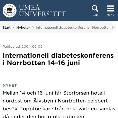
Hoppa direkt till innehållet
Sök
Meny
Huvudmenyn dold.
Du är här:
Start
Nyheter
Internationell diabeteskonferens i Norrbotten 14–1
Publicerad: 2004-06-09
Internationell diabeteskonferens
i Norrbotten 14–16 juni
NYHET
Mellan 14 och 16 juni får Storforsen hotell
nordost om Älvsbyn i Norrbotten celebert
besök. Toppforskare från hela världen samlas
då under den hoppfulla rubriken