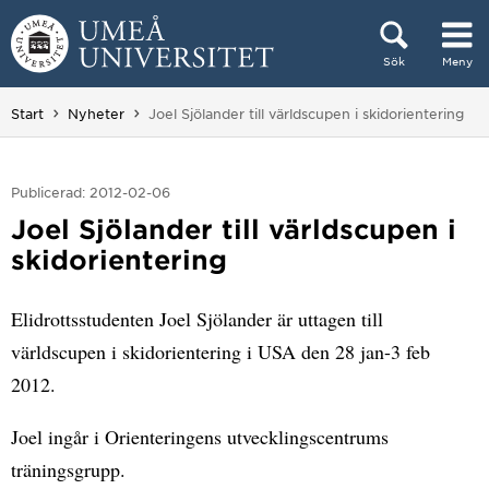
Hoppa direkt till innehållet
Sök
Meny
Huvudmenyn dold.
Du är här:
Start
Nyheter
Joel Sjölander till världscupen i skidorientering
Publicerad: 2012-02-06
Joel Sjölander till världscupen i
skidorientering
Elidrottsstudenten Joel Sjölander är uttagen till
världscupen i skidorientering i USA den 28 jan-3 feb
2012.
Joel ingår i Orienteringens utvecklingscentrums
träningsgrupp.