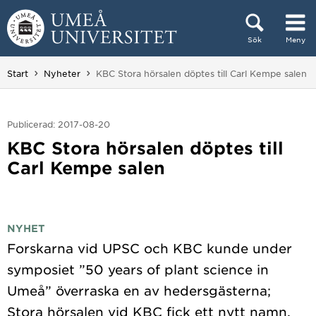
Hoppa direkt till innehållet
Sök
Meny
Huvudmenyn dold.
Du är här:
Start
Nyheter
KBC Stora hörsalen döptes till Carl Kempe salen
Publicerad: 2017-08-20
KBC Stora hörsalen döptes till
Carl Kempe salen
NYHET
Forskarna vid UPSC och KBC kunde under
symposiet ”50 years of plant science in
Umeå” överraska en av hedersgästerna;