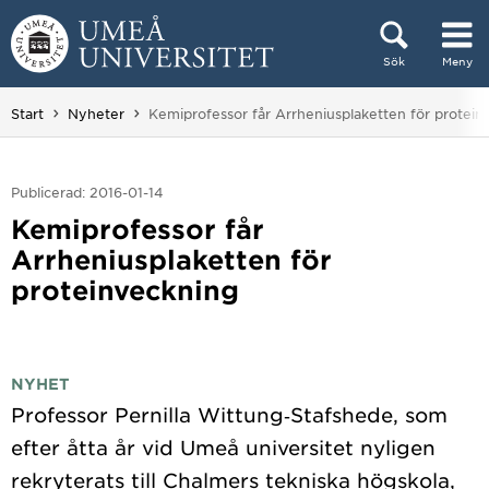
Hoppa direkt till innehållet
Sök
Meny
Huvudmenyn dold.
Du är här:
Start
Nyheter
Kemiprofessor får Arrheniusplaketten för protein
Publicerad: 2016-01-14
Kemiprofessor får
Arrheniusplaketten för
proteinveckning
NYHET
Professor Pernilla Wittung‐Stafshede, som
efter åtta år vid Umeå universitet nyligen
rekryterats till Chalmers tekniska högskola,