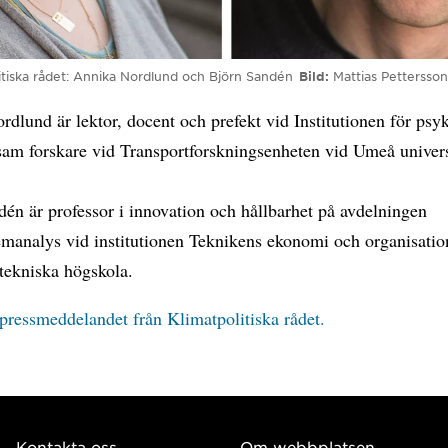
itiska rådet: Annika Nordlund och Björn Sandén
Bild
Mattias Pettersso
dlund är lektor, docent och prefekt vid Institutionen för psy
sam forskare vid Transportforskningsenheten vid Umeå univers
én är professor i innovation och hållbarhet på avdelningen
emanalys vid institutionen Teknikens ekonomi och organisatio
tekniska högskola.
pressmeddelandet från Klimatpolitiska rådet.
Kontakta oss
Om webbplatsen