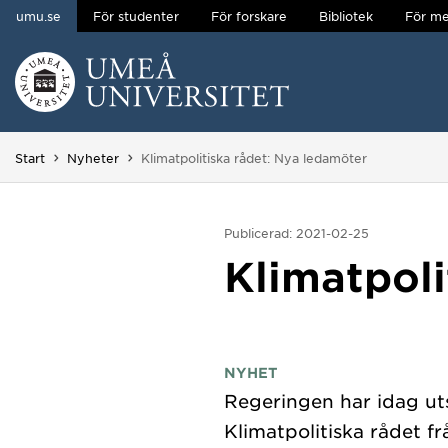
umu.se
För studenter
För forskare
Bibliotek
För me
Hoppa direkt till innehållet
Huvudmenyn dold.
Du är här:
Start
Nyheter
Klimatpolitiska rådet: Nya ledamöter
Publicerad: 2021-02-25
Klimatpoli
NYHET
Regeringen har idag ut