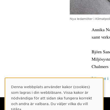
Nya ledamöter i Klimatpol
Annika Nor
samt verk
Björn Sand
Miljösyst
Chalmers 
Läs mer i 
Denna webbplats använder kakor (cookies)
Cookie-samtycke
som lagras i din webbläsare. Vissa kakor är
nödvändiga för att sidan ska fungera korrekt
och andra är valbara. Du väljer vilka du vill
Umeå universitet
tillåta.