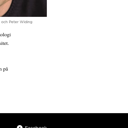
n och Peter Widing
kologi
itet.
n på
Facebook