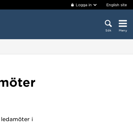
Logga in
English site
Sök
Meny
amöter
 ledamöter i