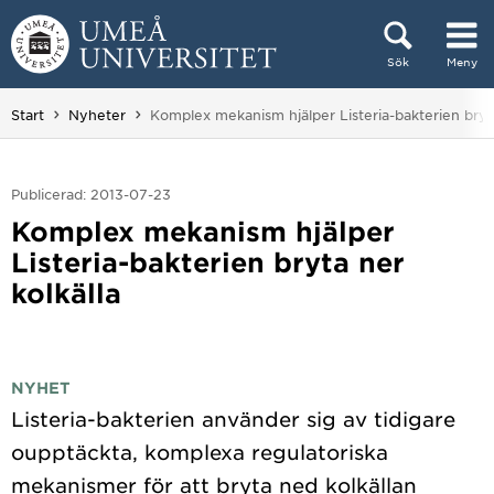
Hoppa direkt till innehållet
Sök
Meny
Huvudmenyn dold.
Du är här:
Start
Nyheter
Komplex mekanism hjälper Listeria-bakterien bryta
Publicerad: 2013-07-23
Komplex mekanism hjälper
Listeria-bakterien bryta ner
kolkälla
NYHET
Listeria-bakterien använder sig av tidigare
oupptäckta, komplexa regulatoriska
mekanismer för att bryta ned kolkällan