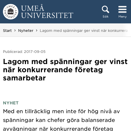
Hoppa direkt till innehållet
Sök
Meny
Huvudmenyn dold.
Du är här:
Start
Nyheter
Lagom med spänningar ger vinst när konkurreran
Publicerad: 2017-09-05
Lagom med spänningar ger vinst
när konkurrerande företag
samarbetar
NYHET
Med en tillräcklig men inte för hög nivå av
spänningar kan chefer göra balanserade
avvägningar när konkurrerande företag