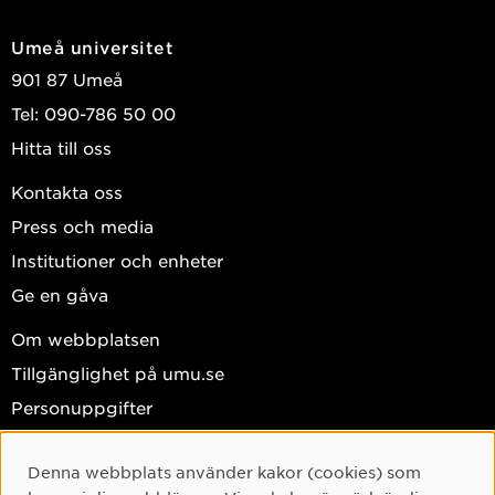
Umeå universitet
901 87 Umeå
Tel: 090-786 50 00
Hitta till oss
Kontakta oss
Press och media
Institutioner och enheter
Ge en gåva
Om webbplatsen
Tillgänglighet på umu.se
Personuppgifter
Hantera kakor
Denna webbplats använder kakor (cookies) som
Facebook
Cookie-samtycke