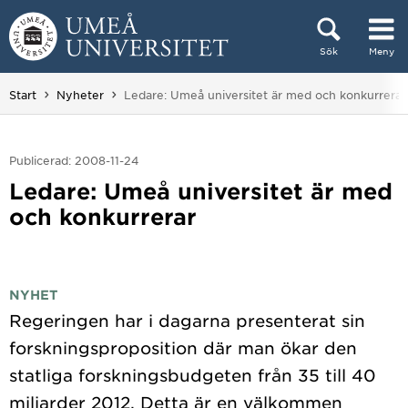
Hoppa direkt till innehållet
Sök
Meny
Huvudmenyn dold.
Du är här:
Start
Nyheter
Ledare: Umeå universitet är med och konkurrerar
Publicerad: 2008-11-24
Ledare: Umeå universitet är med
och konkurrerar
NYHET
Regeringen har i dagarna presenterat sin
forskningsproposition där man ökar den
statliga forskningsbudgeten från 35 till 40
miljarder 2012. Detta är en välkommen