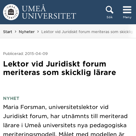
Hoppa direkt till innehållet
Sök
Meny
Huvudmenyn dold.
Du är här:
Start
Nyheter
Lektor vid Juridiskt forum meriteras som skicklig l
Publicerad: 2015-04-09
Lektor vid Juridiskt forum
meriteras som skicklig lärare
NYHET
Maria Forsman, universitetslektor vid
Juridiskt forum, har utnämnts till meriterad
lärare i Umeå universitets nya pedagogiska
meriteringsmodell. Målet med modellen är