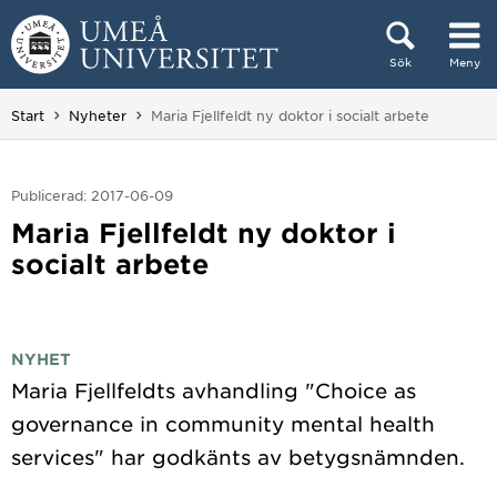
Hoppa direkt till innehållet
Sök
Meny
Huvudmenyn dold.
Du är här:
Start
Nyheter
Maria Fjellfeldt ny doktor i socialt arbete
Publicerad: 2017-06-09
Maria Fjellfeldt ny doktor i
socialt arbete
NYHET
Maria Fjellfeldts avhandling "Choice as
governance in community mental health