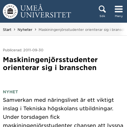
Hoppa direkt till innehållet
Sök
Meny
Huvudmenyn dold.
Du är här:
Start
Nyheter
Maskiningenjörsstudenter orienterar sig i bransch
Publicerad: 2011-09-30
Maskiningenjörsstudenter
orienterar sig i branschen
NYHET
Samverkan med näringslivet är ett viktigt
inslag i Tekniska högskolans utbildningar.
Under torsdagen fick
maskiningenjörsstudenter chansen att lyssna