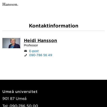
Hansson.
Kontaktinformation
Heidi Hansson
Professor
E-post
090-786 56 49
Umeå universitet
901 87 Umeå
Tel: 090-786 50 00