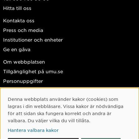
Hitta till oss
Kontakta oss
Press och media
Institutioner och enheter
Ge en gåva
Om webbplatsen
Tillgänglighet på umu.se
Personuppgifter
Hantera kakor
Denna webbplats använder kakor (cookies) som
Facebook
Cookie-samtycke
lagras i din webbläsare. Vissa kakor är nödvändiga
Instagram
för att sidan ska fungera korrekt och andra är
valbara. Du väljer vilka du vill tillåta.
TikTok
Hantera valbara kakor
Youtube