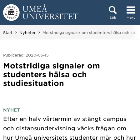
Hoppa direkt till innehållet
Sök
Meny
Huvudmenyn dold.
Du är här:
Start
Nyheter
Motstridiga signaler om studenters hälsa och studi
Publicerad: 2020-05-15
Motstridiga signaler om
studenters hälsa och
studiesituation
NYHET
Efter en halv vårtermin av stängt campus
och distansundervisning väcks frågan om
hur Umeå universitets studenter mår och hur