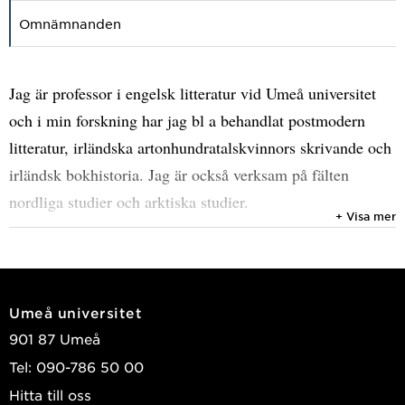
Omnämnanden
Jag är professor i engelsk litteratur vid Umeå universitet
och i min forskning har jag bl a behandlat postmodern
litteratur, irländska artonhundratalskvinnors skrivande och
irländsk bokhistoria. Jag är också verksam på fälten
nordliga studier och arktiska studier.
+ Visa mer
Under perioden 2002-2009 ledde jag det tvärvetenskapliga
forskningsprogrammet Främmande Nord:
Utifrånperspektiv på det nordliga rummet som behandlade
Umeå universitet
konst och litteratur om och från de nordliga områdena. En
901 87 Umeå
del av min forskning i detta sammanhang rör hur nordliga
Tel: 090-786 50 00
områden genusmarkeras i skönlitteratur och reselitteratur.
Hitta till oss