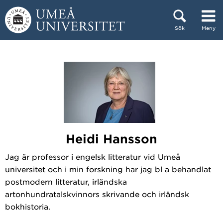
Hoppa direkt till innehållet
Sök
Meny
Huvudmenyn dold.
Heidi Hansson
Jag är professor i engelsk litteratur vid Umeå
universitet och i min forskning har jag bl a behandlat
postmodern litteratur, irländska
artonhundratalskvinnors skrivande och irländsk
bokhistoria.