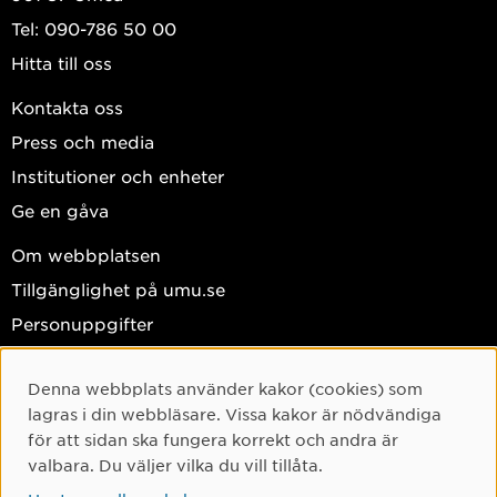
Tel: 090-786 50 00
Hitta till oss
Kontakta oss
Press och media
Institutioner och enheter
Ge en gåva
Om webbplatsen
Tillgänglighet på umu.se
Personuppgifter
Hantera kakor
Denna webbplats använder kakor (cookies) som
Cookie-samtycke
Facebook
lagras i din webbläsare. Vissa kakor är nödvändiga
Instagram
för att sidan ska fungera korrekt och andra är
valbara. Du väljer vilka du vill tillåta.
TikTok