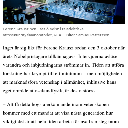
Ferenc Krausz och László Veisz i relativistiska
attosekundfysiklaboratoriet, REAL.
Bild
Samuel Pettersson
Inget är sig likt för Ferenc Krausz sedan den 3 oktober när
årets Nobelpristagare tillkännagavs. Intervjuerna avlöser
varandra och inbjudningarna strömmar in. Tiden att utföra
forskning har krympt till ett minimum – men möjligheten
att marknadsföra vetenskap i allmänhet, inklusive hans
eget område attosekundfysik, är desto större.
– Att få detta högsta erkännande inom vetenskapen
kommer med ett mandat att visa nästa generation hur
viktigt det är att hela tiden arbeta för nya framsteg inom