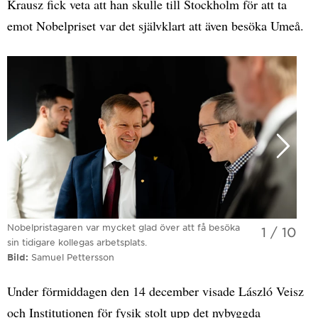
Krausz fick veta att han skulle till Stockholm för att ta
emot Nobelpriset var det självklart att även besöka Umeå.
Nobelpristagaren var mycket glad över att få besöka
1
/
10
sin tidigare kollegas arbetsplats.
Bild
Samuel Pettersson
Under förmiddagen den 14 december visade László Veisz
och Institutionen för fysik stolt upp det nybyggda