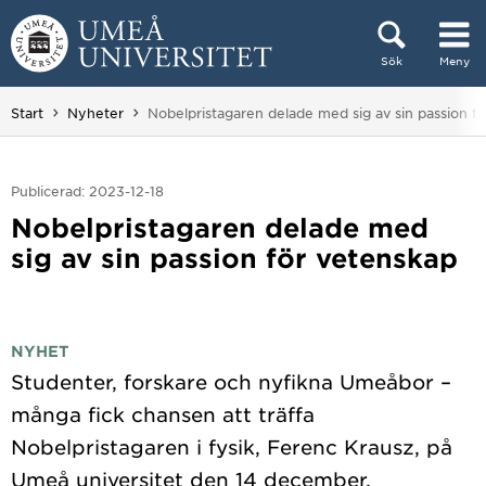
Hoppa direkt till innehållet
Sök
Meny
Huvudmenyn dold.
Du är här:
Start
Nyheter
Nobelpristagaren delade med sig av sin passion f
Publicerad: 2023-12-18
Nobelpristagaren delade med
sig av sin passion för vetenskap
NYHET
Studenter, forskare och nyfikna Umeåbor –
många fick chansen att träffa
Nobelpristagaren i fysik, Ferenc Krausz, på
Umeå universitet den 14 december.