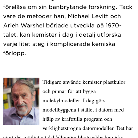
föreläsa om sin banbrytande forskning. Tack
vare de metoder han, Michael Levitt och
Arieh Warshel började utveckla på 1970-
talet, kan kemister i dag i detalj utforska
varje litet steg i komplicerade kemiska
Tidigare använde kemister plastkulor
och pinnar för att bygga
molekylmodeller. I dag görs
modellbyggena i stället i datorn med
hjälp av kraftfulla program och
verklighetstrogna datormodeller. Det har
gjort det möjligt att åskådliggöra blixtsnabba kemiska