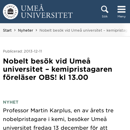
Hoppa direkt till innehållet
Sök
Meny
Huvudmenyn dold.
Du är här:
Start
Nyheter
Nobelt besök vid Umeå universitet – kemipristaga
Publicerad: 2013-12-11
Nobelt besök vid Umeå
universitet – kemipristagaren
föreläser OBS! kl 13.00
NYHET
Professor Martin Karplus, en av årets tre
nobelpristagare i kemi, besöker Umeå
universitet fredag 13 december för att