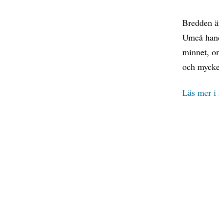
Bredden ä
Umeå hand
minnet, o
och mycke
Läs mer i