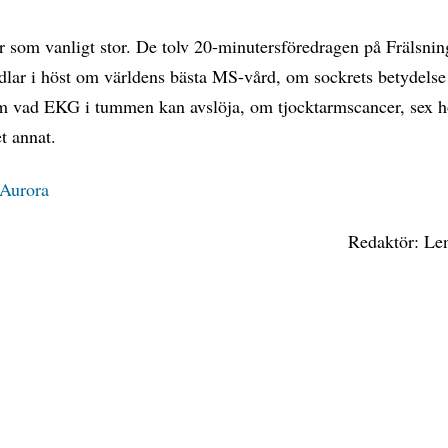
r som vanligt stor. De tolv 20-minutersföredragen på Frälsni
lar i höst om världens bästa MS-vård, om sockrets betydelse
m vad EKG i tummen kan avslöja, om tjocktarmscancer, sex h
t annat.
 Aurora
Redaktör: Le