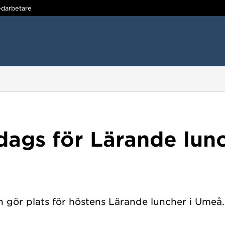
darbetare
dags för Lärande lun