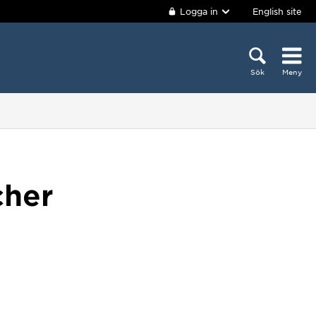
Logga in
English site
Sök
Meny
cher