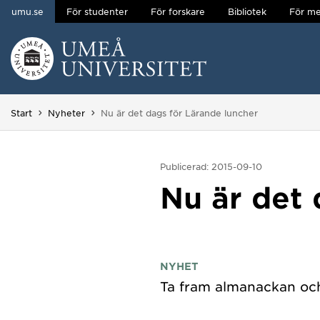
umu.se
För studenter
För forskare
Bibliotek
För me
Hoppa direkt till innehållet
Huvudmenyn dold.
Du är här:
Start
Nyheter
Nu är det dags för Lärande luncher
Publicerad: 2015-09-10
Nu är det 
NYHET