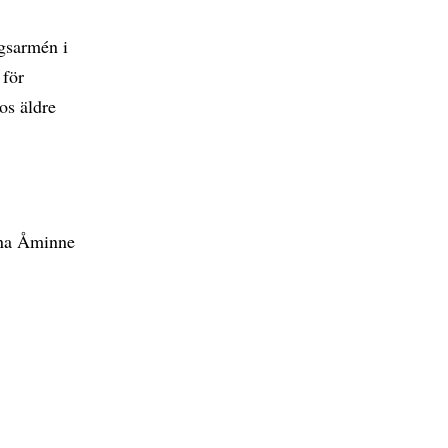
ngsarmén i
 för
os äldre
na Åminne