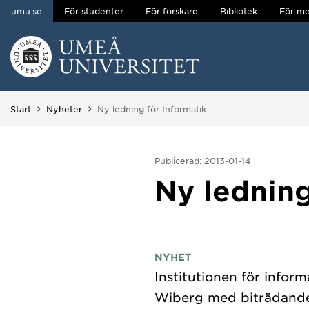
umu.se
För studenter
För forskare
Bibliotek
För me
Hoppa direkt till innehållet
Huvudmenyn dold.
Du är här:
Start
Nyheter
Ny ledning för Informatik
Publicerad: 2013-01-14
Ny ledning
NYHET
Institutionen för inform
Wiberg med biträdande 