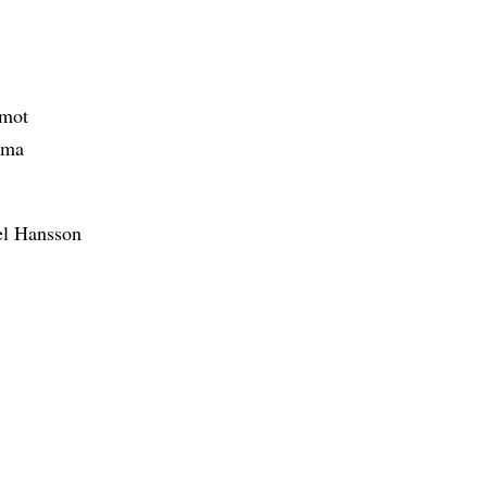
 mot
rma
el Hansson