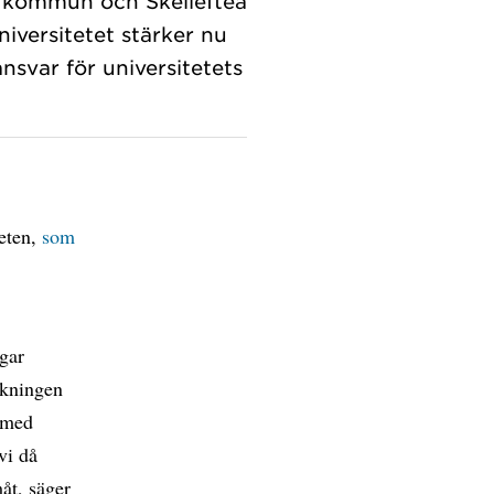
å kommun och Skellefteå
versitetet stärker nu
nsvar för universitetets
eten,
som
ngar
rskningen
a med
vi då
åt, säger