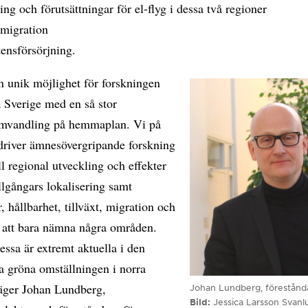
ing och förutsättningar för el-flyg i dessa två regioner
tmigration
ensförsörjning.
n unik möjlighet för forskningen
a Sverige med en så stor
mvandling på hemmaplan. Vi på
river ämnesövergripande forskning
ll regional utveckling och effekter
illgångars lokalisering samt
r, hållbarhet, tillväxt, migration och
r att bara nämna några områden.
essa är extremt aktuella i den
la gröna omställningen i norra
säger Johan Lundberg,
Johan Lundberg, förestånd
Bild
Jessica Larsson Svanl