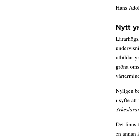
Hans Adolf
Nytt y
Lärarhögsk
undervisni
utbildar y
gröna oms
vårtermine
Nyligen be
i syfte at
Yrkeslära
Det finns 
en annan 