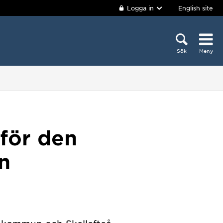
Logga in
English site
Sök
Meny
 för den
n