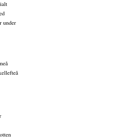
ialt
med
r under
Umeå
ellefteå
r
otten