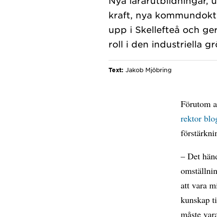
Nya lärarutbildningar,
kraft, nya kommundokto
upp i Skellefteå och ger
Text:
Jakob Mjöbring
Förutom a
rektor blo
förstärkni
– Det händ
omställnin
att vara m
kunskap ti
måste var