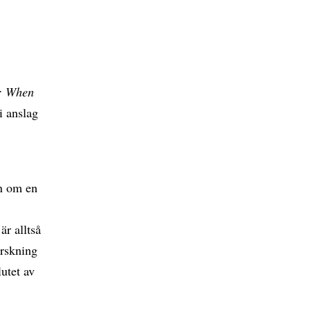
s: When
i anslag
en om en
är alltså
orskning
lutet av