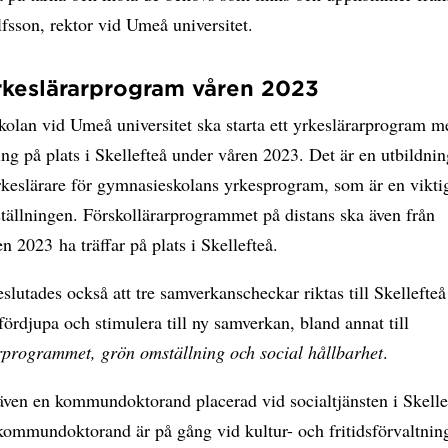
sson, rektor vid Umeå universitet.
rkeslärarprogram våren 2023
olan vid Umeå universitet ska starta ett yrkeslärarprogram m
ng på plats i Skellefteå under våren 2023. Det är en utbildni
rkeslärare för gymnasieskolans yrkesprogram, som är en viktig
tällningen. Förskollärarprogrammet på distans ska även från
n 2023 ha träffar på plats i Skellefteå.
slutades också att tre samverkanscheckar riktas till Skellef
t fördjupa och stimulera till ny samverkan, bland annat till
rprogrammet, grön omställning och social hållbarhet
.
även en kommundoktorand placerad vid socialtjänsten i Skelle
kommundoktorand är på gång vid kultur- och fritidsförvaltnin