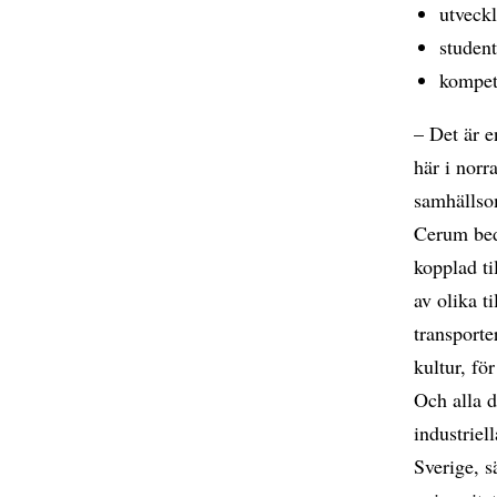
utveckl
studen
kompet
– Det är e
här i norr
samhällso
Cerum bed
kopplad ti
av olika t
transporte
kultur, fö
Och alla d
industriel
Sverige, 