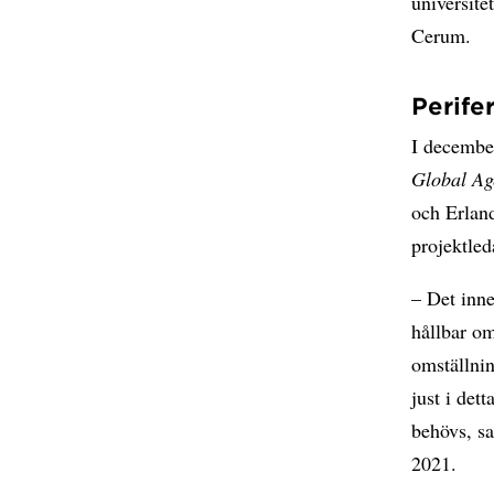
universite
Cerum.
Perife
I decembe
Global Ag
och Erland
projektled
– Det inne
hållbar om
omställnin
just i det
behövs, sa
2021.