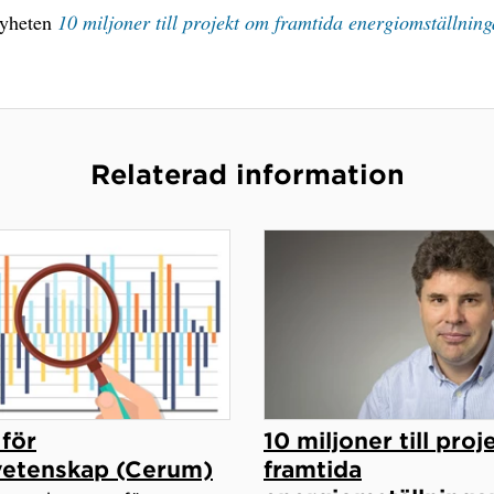
nyheten
10 miljoner till projekt om framtida energiomställning
Relaterad information
för
10 miljoner till pro
vetenskap (Cerum)
framtida