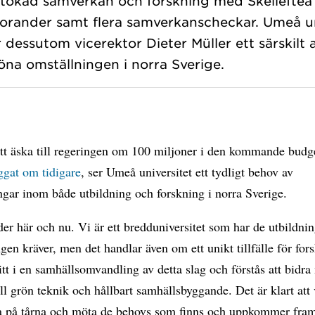
 utökad samverkan och forskning med Skellefte
rander samt flera samverkanscheckar. Umeå uni
 dessutom vicerektor Dieter Müller ett särskilt a
tt äska till regeringen om 100 miljoner i den kommande budg
ggat om tidigare
, ser Umeå universitet ett tydligt behov av
ngar inom både utbildning och forskning i norra Sverige.
er här och nu. Vi är ett bredduniversitet som har de utbildni
gen kräver, men det handlar även om ett unikt tillfälle för fo
itt i en samhällsomvandling av detta slag och förstås att bidr
ll grön teknik och hållbart samhällsbyggande. Det är klart att 
a på tårna och möta de behovs som finns och uppkommer fram