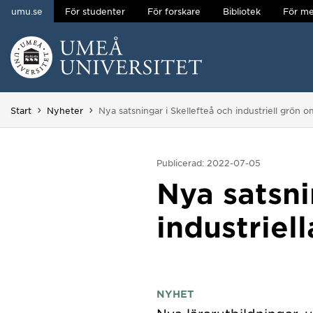
umu.se
För studenter
För forskare
Bibliotek
För me
Hoppa direkt till innehållet
Huvudmenyn dold.
Du är här:
Start
Nyheter
Nya satsningar i Skellefteå och industriell grön o
Publicerad: 2022-07-05
Nya satsni
industriel
NYHET