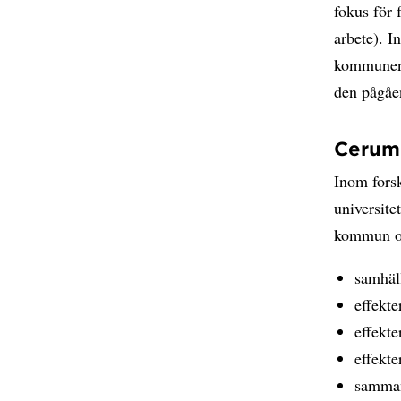
fokus för 
arbete). 
kommunen 
den pågåe
Cerum 
Inom fors
universite
kommun oc
samhäl
effekte
effekte
effekte
sammans