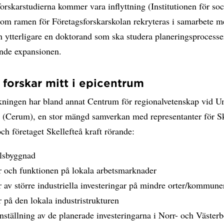
forskarstudierna kommer vara inflyttning (Institutionen för soc
Inom ramen för Företagsforskarskolan rekryteras i samarbete 
ytterligare en doktorand som ska studera planeringsprocesse
nde expansionen.
forskar mitt i epicentrum
kningen har bland annat Centrum för regionalvetenskap vid 
t (Cerum), en stor mängd samverkan med representanter för Sk
h företaget Skellefteå kraft rörande:
lsbyggnad
r och funktionen på lokala arbetsmarknader
r av större industriella investeringar på mindre orter/kommune
r på den lokala industristrukturen
tällning av de planerade investeringarna i Norr- och Västerb