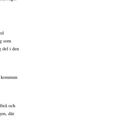
ed
ng som
 del i den
teå kommun
fteå och
gen, där