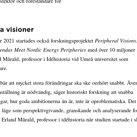
tslektor och föreståndare för
ra visioner
r 2021 startades också forskningsprojektet
Peripheral Vision
endas Meet Nordic Energy Peripheries
med över 10 miljoner 
 Mårald, professor i Idéhistoria vid Umeå universitet som
are.
bär att mycket stora förändringar ska ske oerhört snabbt. Äv
ställning är nödvändig, säger historiskt forskning att snabba
gar, hur goda ambitionerna än är, inte är oproblematiska. Det 
ta läge som perspektivgivande, granskande och analyserande f
 Erland Mårald, professor i idéhistoria när studien startade i s