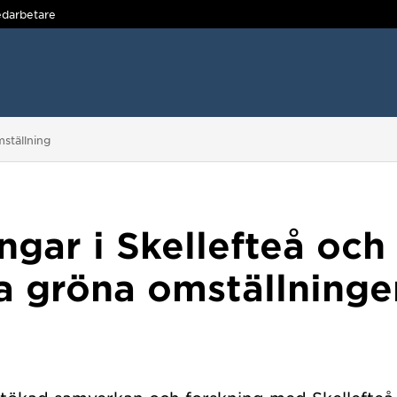
darbetare
mställning
ngar i Skellefteå och
la gröna omställninge