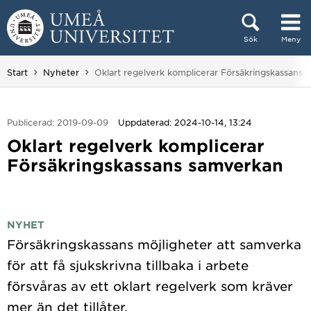
Hoppa direkt till innehållet
Sök
Meny
Huvudmenyn dold.
Du är här:
Start
Nyheter
Oklart regelverk komplicerar Försäkringskassans
Publicerad: 2019-09-09
Uppdaterad: 2024-10-14, 13:24
Oklart regelverk komplicerar
Försäkringskassans samverkan
NYHET
Försäkringskassans möjligheter att samverka
för att få sjukskrivna tillbaka i arbete
försvåras av ett oklart regelverk som kräver