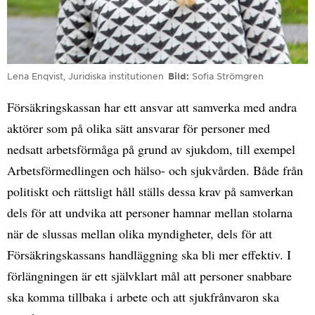
Lena Enqvist, Juridiska institutionen
Bild
Sofia Strömgren
Försäkringskassan har ett ansvar att samverka med andra
aktörer som på olika sätt ansvarar för personer med
nedsatt arbetsförmåga på grund av sjukdom, till exempel
Arbetsförmedlingen och hälso- och sjukvården. Både från
politiskt och rättsligt håll ställs dessa krav på samverkan
dels för att undvika att personer hamnar mellan stolarna
när de slussas mellan olika myndigheter, dels för att
Försäkringskassans handläggning ska bli mer effektiv. I
förlängningen är ett självklart mål att personer snabbare
ska komma tillbaka i arbete och att sjukfrånvaron ska