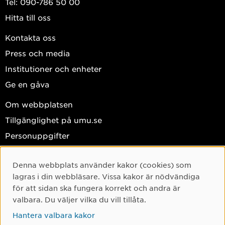
Tel: 090-786 50 00
Hitta till oss
Kontakta oss
Press och media
Institutioner och enheter
Ge en gåva
Om webbplatsen
Tillgänglighet på umu.se
Personuppgifter
Hantera kakor
Denna webbplats använder kakor (cookies) som
Facebook
Cookie-samtycke
lagras i din webbläsare. Vissa kakor är nödvändiga
Instagram
för att sidan ska fungera korrekt och andra är
valbara. Du väljer vilka du vill tillåta.
TikTok
Hantera valbara kakor
Youtube