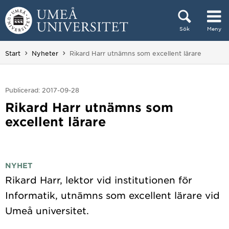
Hoppa direkt till innehållet
Sök
Meny
Huvudmenyn dold.
Du är här:
Start
Nyheter
Rikard Harr utnämns som excellent lärare
Publicerad: 2017-09-28
Rikard Harr utnämns som
excellent lärare
NYHET
Rikard Harr, lektor vid institutionen för
Informatik, utnämns som excellent lärare vid