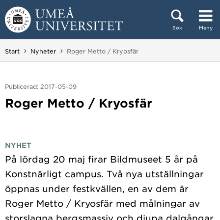
Hoppa direkt till innehållet
Sök
Meny
Huvudmenyn dold.
Du är här:
Start
Nyheter
Roger Metto / Kryosfär
Publicerad: 2017-05-09
Roger Metto / Kryosfär
NYHET
På lördag 20 maj firar Bildmuseet 5 år på
Konstnärligt campus. Två nya utställningar
öppnas under festkvällen, en av dem är
Roger Metto / Kryosfär med målningar av
storslagna bergsmassiv och djupa dalgångar