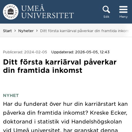
Hoppa direkt till innehållet
Sök
Meny
Huvudmenyn dold.
Du är här:
Start
Nyheter
Ditt första karriärval påverkar din framtida inkoms
Publicerad: 2024-02-05
Uppdaterad: 2026-05-05, 12:43
Ditt första karriärval påverkar
din framtida inkomst
NYHET
Har du funderat över hur din karriärstart kan
påverka din framtida inkomst? Kreske Ecker,
doktorand i statistik vid Handelshögskolan
vid Umeå universitet, har granskat denna