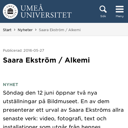
Hoppa direkt till innehållet
Sök
Meny
Huvudmenyn dold.
Du är här:
Start
Nyheter
Saara Ekström / Alkemi
Publicerad: 2016-05-27
Saara Ekström / Alkemi
NYHET
Söndag den 12 juni öppnar två nya
utställningar på Bildmuseet. En av dem
presenterar ett urval av Saara Ekströms allra
senaste verk: video, fotografi, text och
installationer som utgår från hennes