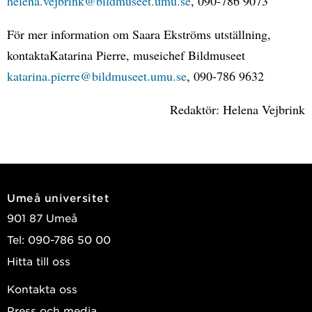
helena.vejbrink@bildmuseet.umu.se
, 090-786 9073
För mer information om Saara Ekströms utställning,
kontaktaKatarina Pierre, museichef Bildmuseet
katarina.pierre@bildmuseet.umu.se
, 090-786 9632
Redaktör: Helena Vejbrink
Umeå universitet
901 87 Umeå
Tel: 090-786 50 00
Hitta till oss
Kontakta oss
Press och media