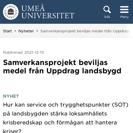
Hoppa direkt till innehållet
Sök
Meny
Huvudmenyn dold.
Du är här:
Start
Nyheter
Samverkansprojekt beviljas medel från Uppdrag 
Publicerad: 2021-12-15
Samverkansprojekt beviljas
medel från Uppdrag landsbygd
NYHET
Hur kan service och trygghetspunkter (SOT)
på landsbygden stärka loksamhällets
krisberedskap och förmågan att hantera