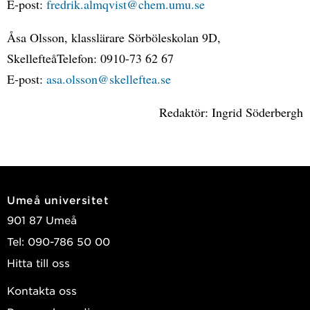
E-post:
fredrik.almqvist@chem.umu.se
Åsa Olsson, klasslärare Sörböleskolan 9D,
SkellefteåTelefon: 0910-73 62 67
E-post:
asa.olsson@skelleftea.se
Redaktör: Ingrid Söderbergh
Umeå universitet
901 87 Umeå
Tel: 090-786 50 00
Hitta till oss
Kontakta oss