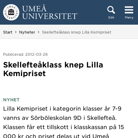
Hoppa direkt till innehållet
Sök
Meny
Huvudmenyn dold.
Du är här:
Start
Nyheter
Skellefteåklass knep Lilla Kemipriset
Publicerad: 2012-03-26
Skellefteåklass knep Lilla
Kemipriset
NYHET
Lilla Kemipriset i kategorin klasser år 7-9
vanns av Sörböleskolan 9D i Skellefteå.
Klassen får ett tillskott i klasskassan på 15
000 kr och priset delas ut vid Umeå