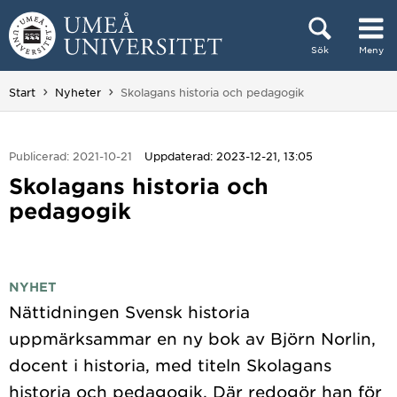
Hoppa direkt till innehållet
Sök
Meny
Huvudmenyn dold.
Du är här:
Start
Nyheter
Skolagans historia och pedagogik
Publicerad: 2021-10-21
Uppdaterad: 2023-12-21, 13:05
Skolagans historia och
pedagogik
NYHET
Nättidningen Svensk historia
uppmärksammar en ny bok av Björn Norlin,
docent i historia, med titeln Skolagans
historia och pedagogik. Där redogör han för