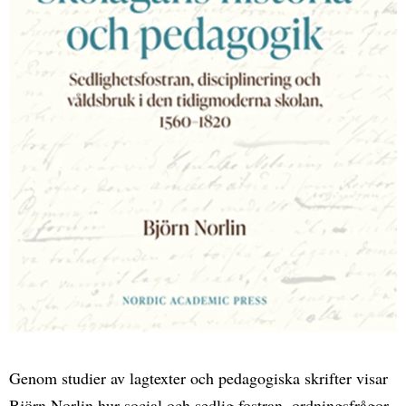
Genom studier av lagtexter och pedagogiska skrifter visar
Björn Norlin hur social och sedlig fostran, ordningsfrågor