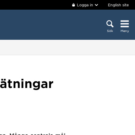
Logga in
English site
Sök
Meny
mätningar