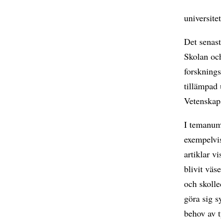
universitet
Det senas
Skolan och
forsknings
tillämpad 
Vetenskap
I temanum
exempelvis
artiklar 
blivit väs
och skolle
göra sig s
behov av t