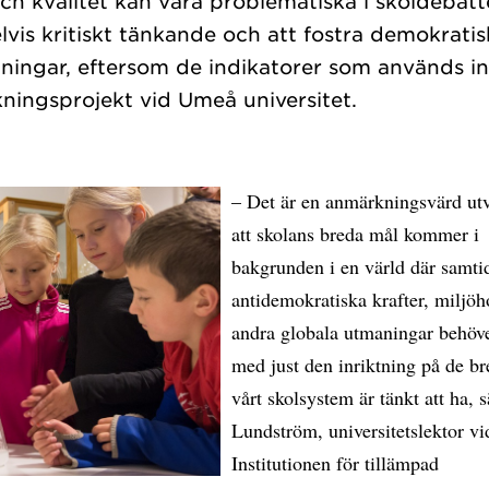
ch kvalitet kan vara problematiska i skoldebat
lvis kritiskt tänkande och att fostra demokrat
ningar, eftersom de indikatorer som används in
– Det är en anmärkningsvärd ut
att skolans breda mål kommer i
bakgrunden i en värld där samti
antidemokratiska krafter, miljöh
andra globala utmaningar behöv
med just den inriktning på de b
vårt skolsystem är tänkt att ha, 
Lundström, universitetslektor vi
Institutionen för tillämpad