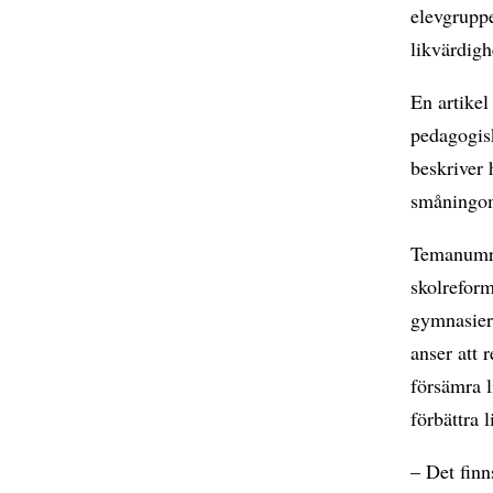
elevgruppe
likvärdigh
En artikel
pedagogisk
beskriver 
småningom
Temanumre
skolreform
gymnasiere
anser att 
försämra l
förbättra 
– Det finn