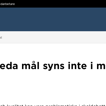
darbetare
at
eda mål syns inte i 
t