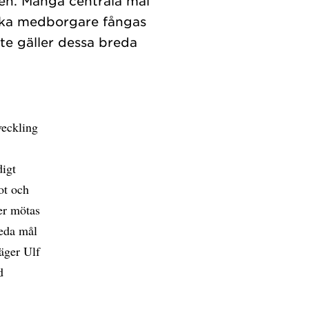
ten. Många centrala mål
iska medborgare fångas
te gäller dessa breda
veckling
digt
ot och
er mötas
reda mål
säger Ulf
d