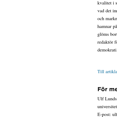
kvalitet i
vad det in
och markna
hamnar på
glöms bor
redaktör 
demokrati
Till artik
För me
Ulf Lunds
universit
E-post: u