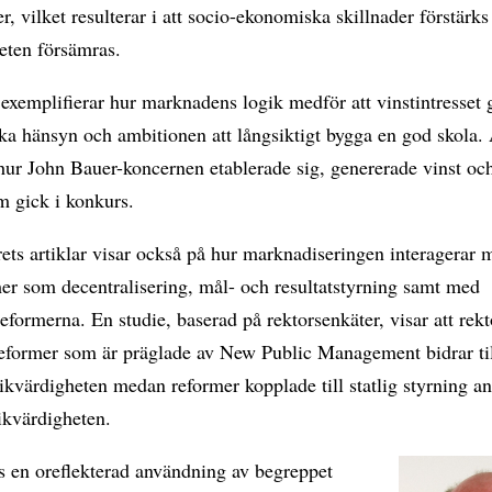
r, vilket resulterar i att socio-ekonomiska skillnader förstärk
eten försämras.
 exemplifierar hur marknadens logik medför att vinstintresset 
a hänsyn och ambitionen att långsiktigt bygga en god skola. 
hur John Bauer-koncernen etablerade sig, genererade vinst oc
 gick i konkurs.
ts artiklar visar också på hur marknadiseringen interagerar 
er som decentralisering, mål- och resultatstyrning samt med
formerna. En studie, baserad på rektorsenkäter, visar att rek
reformer som är präglade av New Public Management bidrar til
ikvärdigheten medan reformer kopplade till statlig styrning a
likvärdigheten.
s en oreflekterad användning av begreppet