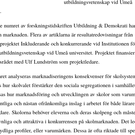
utbildningsvetenskap vid Umeå
.
te numret av forskningstidskriften Utbildning & Demokrati ha
 marknaden. Flera av artiklarna är resultatredovisningar från
projektet Inkluderande och konkurrerande vid Institutionen fö
utbildningsvetenskap vid Umeå universitet. Projektet finansier
srådet med Ulf Lundström som projektledare.
ret analyseras marknadiseringens konsekvenser för skolsyste
 hur skolvalet förstärker den sociala segregationen i samhället
visas hur marknadsföring och utvecklingen av skolor som varu
entliga och nästan ofrånkomliga inslag i arbetet för både lärare
dare. Skolorna behöver eleverna och deras skolpeng och måste
ynliga och attraktiva i konkurrensen på skolmarknaden. Det lede
ydliga profiler, eller varumärken. Dessa är ofta riktade till spe