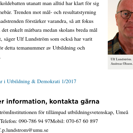
 skoldebatten utanatt man alltid har klart för sig
nebär. Trenden mot mål- och resultatstyrning
dstrenden förstärker varandra, så att fokus
 det enkelt mätbara medan skolans breda mål
t, säger Ulf Lundström som också har varit
för detta temanummer av Utbildning och
.
Ulf Lundström. 
Andreas Olsson
lar i Utbildning & Demokrati 1/2017
r information, kontakta gärna
trömInstitutionen för tillämpad utbildningsvetenskap, Umeå
etTelefon: 090-786 94 97Mobil: 070-67 60 897
lf.p.lundstrom@umu.se