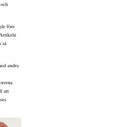
s och
går före
Artikeln
h så
med andra
torerna
l att
nses