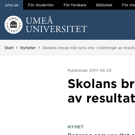
umu.se
För studenter
För forskare
Bibliotek
För me
Hoppa direkt till innehållet
Huvudmenyn dold.
Du är här:
Start
Nyheter
Skolans breda mål syns inte i mätningar av result
Publicerad: 2017-06-20
Skolans br
av resulta
NYHET