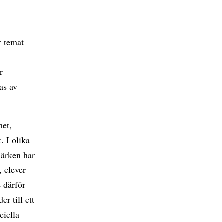
r temat
r
as av
met,
. I olika
märken har
, elever
 därför
r till ett
ciella