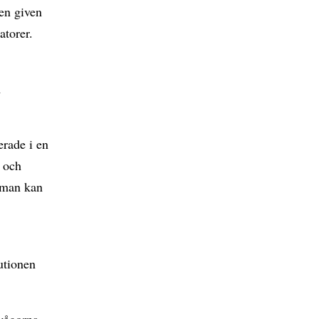
 en given
atorer.
m
erade i en
r och
r man kan
tutionen
avågorna,