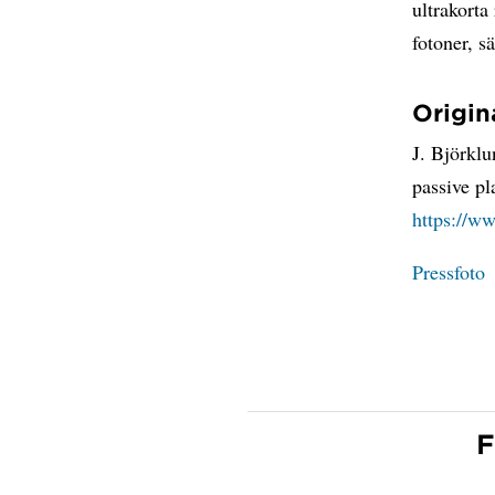
ultrakorta
fotoner, s
Origina
J. Björkl
passive pl
https://w
Pressfoto
F