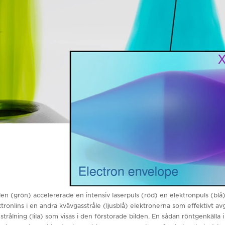
en (grön) accelererade en intensiv laserpuls (röd) en elektronpuls (blå) ti
ronlins i en andra kvävgasstråle (ljusblå) elektronerna som effektivt avge
rålning (lila) som visas i den förstorade bilden. En sådan röntgenkälla i