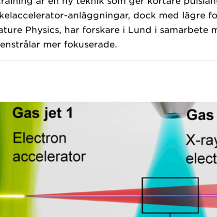
ålning är en ny teknik som ger kortare pulsläng
kelaccelerator-anläggningar, dock med lägre fo
ature Physics, har forskare i Lund i samarbete