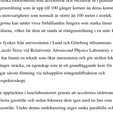
genstrålning som är upp till 100 gånger kortare än deras konve
a motsvarigheter som normalt är större än 100 meter i storlek.
orna kan under vissa förhållanden fungera som starka linser 
rålarna, vilket får dem att sända ut röntgenstrålning i en snäv 
av fysiker från universiteten i Lund och Göteborg tillsamman
 László Veisz vid Relativistic Attosecond Physics Laboratory
t har funnit en teknik som ökar intensiteten och gör strålen fo
längre sträcka, en egenskap som är ett grundläggande krav fö
gar såsom filmning via tidsupplöst röntgendiffraktion och
sspektroskopi.
e upptäckten i laserlaboratoriet genom att accelerera elektro
 första gasstråle och sedan fokusera dem igen med en lins som 
asstråle. Under denna omfokusering avges unika parallella oc