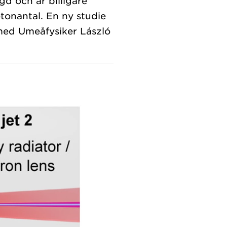
d och är billigare
tonantal. En ny studie
 med Umeåfysiker László