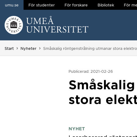
umu.se
För studenter
För forskare
Bibliotek
För me
Hoppa direkt till innehållet
Huvudmenyn dold.
Du är här:
Start
Nyheter
Småskalig röntgenstrålning utmanar stora elektr
Publicerad: 2021-02-26
Småskalig
stora elek
NYHET