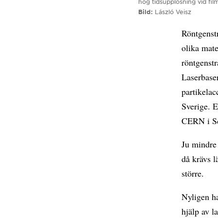
hög tidsupplösning vid fi
Bild
László Veisz
Röntgenstr
olika mate
röntgenstr
Laserbaser
partikela
Sverige. 
CERN i S
Ju mindre 
då krävs l
större.
Nyligen ha
hjälp av l