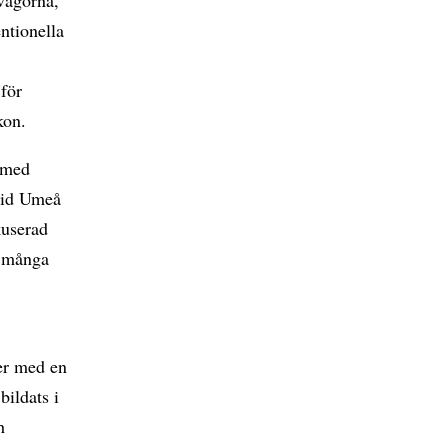
ntionella
för
kon.
s med
 vid Umeå
kuserad
r många
ner med en
bildats i
h