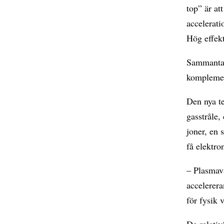
top” är at
accelerati
Hög effekt
Sammantag
komplement
Den nya t
gasstråle,
joner, en
få elektron
– Plasmavå
accelerera
för fysik 
De relativ