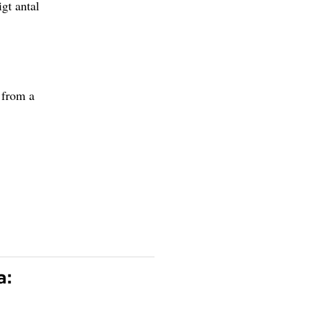
igt antal
 from a
a: