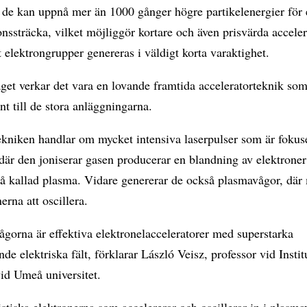
t de kan uppnå mer än 1000 gånger högre partikelenergier för
onssträcka, vilket möjliggör kortare och även prisvärda acceler
 elektrongrupper genereras i väldigt korta varaktighet.
et verkar det vara en lovande framtida acceleratorteknik so
 till de stora anläggningarna.
ekniken handlar om mycket intensiva laserpulser som är fokus
 där den joniserar gasen producerar en blandning av elektrone
 så kallad plasma. Vidare genererar de också plasmavågor, dä
erna att oscillera.
gorna är effektiva elektronelacceleratorer med superstarka
nde elektriska fält, förklarar László Veisz, professor vid Insti
vid Umeå universitet.
istiska elektronerna som accelererar och oscillerar in i plasm