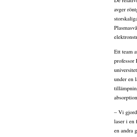
avger rönt
storskalig
Plasmasvåg
elektronst
Ett team 
professor
universite
under en 
tillämpnin
absorption
– Vi gjord
laser i en
en andra g