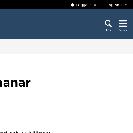
Logga in
English site
Sök
Meny
manar