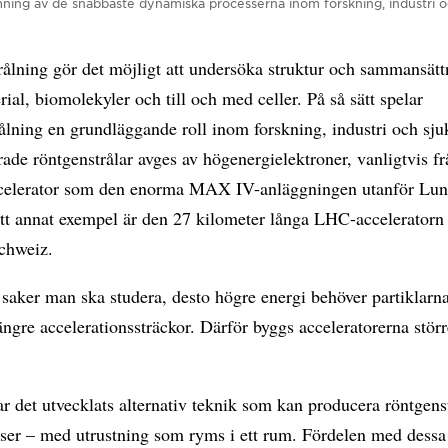
lmning av de snabbaste dynamiska processerna inom forskning, industri o
ålning gör det möjligt att undersöka struktur och sammansätt
rial, biomolekyler och till och med celler. På så sätt spelar
ålning en grundläggande roll inom forskning, industri och sju
ade röntgenstrålar avges av högenergielektroner, vanligtvis f
ccelerator som den enorma MAX IV-anläggningen utanför Lun
Ett annat exempel är den 27 kilometer långa LHC-acceleratorn
chweiz.
saker man ska studera, desto högre energi behöver partiklarn
ängre accelerationssträckor. Därför byggs acceleratorerna stör
r det utvecklats alternativ teknik som kan producera röntgens
aser – med utrustning som ryms i ett rum. Fördelen med dessa