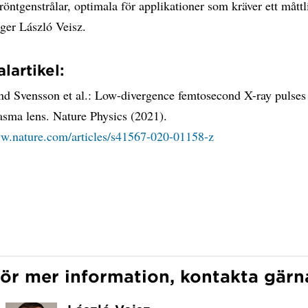
 röntgenstrålar, optimala för applikationer som kräver ett måttl
äger László Veisz.
lartikel:
und Svensson et al.: Low-divergence femtosecond X-ray pulses
asma lens. Nature Physics (2021).
ww.nature.com/articles/s41567-020-01158-z
ör mer information, kontakta gärn