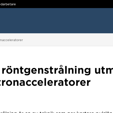
darbetare
onacceleratorer
 röntgenstrålning ut
tronacceleratorer