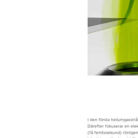
I den första heliumgasstrål
Därefter fokuserar en elekt
(få femtosekund) röntgenst