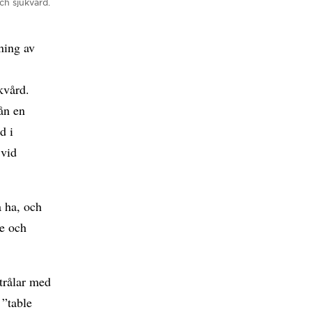
ch sjukvård.
ning av
kvård.
rån en
d i
 vid
a ha, och
re och
trålar med
 ”table