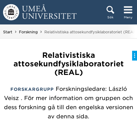
Hoppa direkt till innehållet
Sök
Meny
Huvudmenyn dold.
Du är här:
Start
Forskning
Relativistiska attosekundfysiklaboratoriet (REAL
Relativistiska
attosekundfysiklaboratoriet
(REAL)
Forskningsledare: László
FORSKARGRUPP
Veisz . För mer information om gruppen och
dess forskning gå till den engelska versionen
av denna sida.