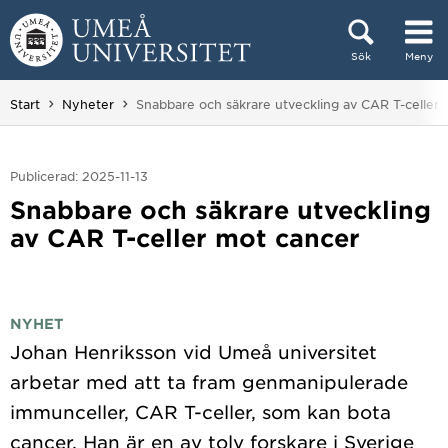
Hoppa direkt till innehållet
Sök
Meny
Huvudmenyn dold.
Du är här:
Start
Nyheter
Snabbare och säkrare utveckling av CAR T-celler
Publicerad: 2025-11-13
Snabbare och säkrare utveckling
av CAR T-celler mot cancer
NYHET
Johan Henriksson vid Umeå universitet
arbetar med att ta fram genmanipulerade
immunceller, CAR T-celler, som kan bota
cancer. Han är en av tolv forskare i Sverige