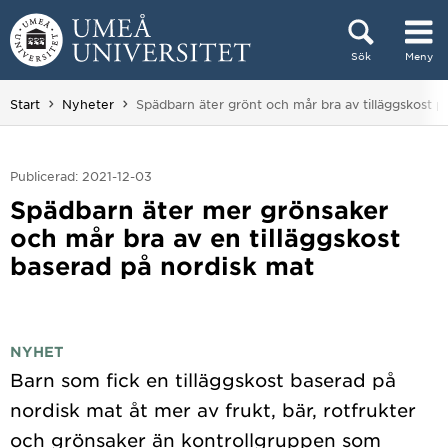
Hoppa direkt till innehållet
Sök
Meny
Huvudmenyn dold.
Du är här:
Start
Nyheter
Spädbarn äter grönt och mår bra av tilläggskost p
Publicerad: 2021-12-03
Spädbarn äter mer grönsaker
och mår bra av en tilläggskost
baserad på nordisk mat
NYHET
Barn som fick en tilläggskost baserad på
nordisk mat åt mer av frukt, bär, rotfrukter
och grönsaker än kontrollgruppen som