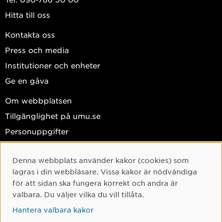
Hitta till oss
Kontakta oss
Press och media
Institutioner och enheter
Ge en gåva
Om webbplatsen
Tillgänglighet på umu.se
Personuppgifter
Hantera kakor
Denna webbplats använder kakor (cookies) som
Facebook
Cookie-samtycke
lagras i din webbläsare. Vissa kakor är nödvändiga
Instagram
för att sidan ska fungera korrekt och andra är
valbara. Du väljer vilka du vill tillåta.
TikTok
Hantera valbara kakor
Youtube