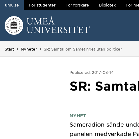
umu.se
För studenter
För forskare
Bibliotek
För me
Hoppa direkt till innehållet
Huvudmenyn dold.
Du är här:
Start
Nyheter
SR: Samtal om Sametinget utan politiker
Publicerad: 2017-03-14
SR: Samtal
NYHET
Sameradion sände under 
panelen medverkade Patr