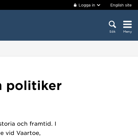
Logga in
English site
Sök
Meny
politiker
oria och framtid. I
e vid Vaartoe,