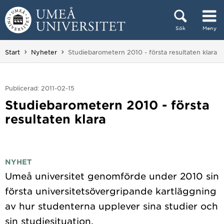
Hoppa direkt till innehållet
Sök
Meny
Huvudmenyn dold.
Du är här:
Start
Nyheter
Studiebarometern 2010 - första resultaten klara
Publicerad: 2011-02-15
Studiebarometern 2010 - första
resultaten klara
NYHET
Umeå universitet genomförde under 2010 sin
första universitetsövergripande kartläggning
av hur studenterna upplever sina studier och