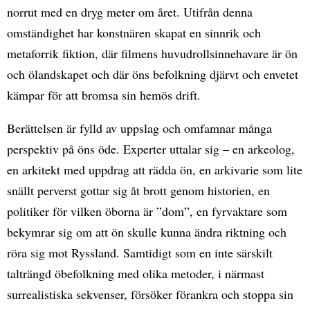
norrut med en dryg meter om året. Utifrån denna
omständighet har konstnären skapat en sinnrik och
metaforrik fiktion, där filmens huvudrollsinnehavare är ön
och ölandskapet och där öns befolkning djärvt och envetet
kämpar för att bromsa sin hemös drift.
Berättelsen är fylld av uppslag och omfamnar många
perspektiv på öns öde. Experter uttalar sig – en arkeolog,
en arkitekt med uppdrag att rädda ön, en arkivarie som lite
snällt perverst gottar sig åt brott genom historien, en
politiker för vilken öborna är ”dom”, en fyrvaktare som
bekymrar sig om att ön skulle kunna ändra riktning och
röra sig mot Ryssland. Samtidigt som en inte särskilt
talträngd öbefolkning med olika metoder, i närmast
surrealistiska sekvenser, försöker förankra och stoppa sin