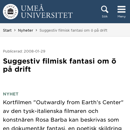
Hoppa direkt till innehållet
Sök
Meny
Huvudmenyn dold.
Du är här:
Start
Nyheter
Suggestiv filmisk fantasi om ö på drift
Publicerad: 2008-01-29
Suggestiv filmisk fantasi om ö
på drift
NYHET
Kortfilmen "Outwardly from Earth’s Center"
av den tysk-italienska filmaren och
konstnären Rosa Barba kan beskrivas som
en dokumentär fantasi, en poetisk skildring