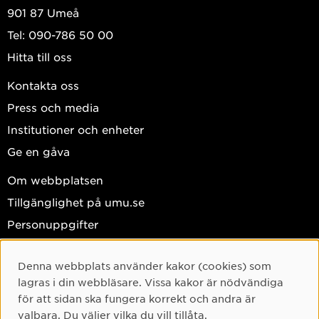
901 87 Umeå
Tel: 090-786 50 00
Hitta till oss
Kontakta oss
Press och media
Institutioner och enheter
Ge en gåva
Om webbplatsen
Tillgänglighet på umu.se
Personuppgifter
Hantera kakor
Denna webbplats använder kakor (cookies) som
Facebook
Cookie-samtycke
lagras i din webbläsare. Vissa kakor är nödvändiga
Instagram
för att sidan ska fungera korrekt och andra är
valbara. Du väljer vilka du vill tillåta.
TikTok