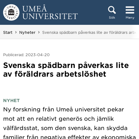
Hoppa direkt till innehållet
Sök
Meny
Huvudmenyn dold.
Du är här:
Start
Nyheter
Svenska spädbarn påverkas lite av föräldrars arbe
Publicerad: 2023-04-20
Svenska spädbarn påverkas lite
av föräldrars arbetslöshet
NYHET
Ny forskning från Umeå universitet pekar
mot att en relativt generös och jämlik
välfärdsstat, som den svenska, kan skydda
familjer från negativa effekter av ekonomiska