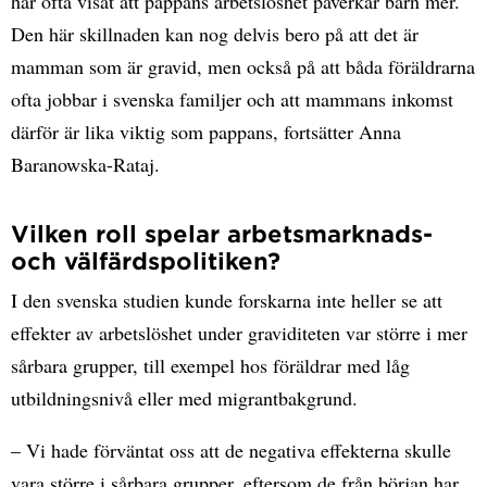
har ofta visat att pappans arbetslöshet påverkar barn mer.
Den här skillnaden kan nog delvis bero på att det är
mamman som är gravid, men också på att båda föräldrarna
ofta jobbar i svenska familjer och att mammans inkomst
därför är lika viktig som pappans, fortsätter Anna
Baranowska-Rataj.
Vilken roll spelar arbetsmarknads-
och välfärdspolitiken?
I den svenska studien kunde forskarna inte heller se att
effekter av arbetslöshet under graviditeten var större i mer
sårbara grupper, till exempel hos föräldrar med låg
utbildningsnivå eller med migrantbakgrund.
– Vi hade förväntat oss att de negativa effekterna skulle
vara större i sårbara grupper, eftersom de från början har