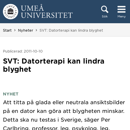
Hoppa direkt till innehållet
Sök
Meny
Huvudmenyn dold.
Du är här:
Start
Nyheter
SVT: Datorterapi kan lindra blyghet
Publicerad: 2011-10-10
SVT: Datorterapi kan lindra
blyghet
NYHET
Att titta på glada eller neutrala ansiktsbilder
på en dator kan göra att blygheten minskar.
Detta ska nu testas i Sverige, säger Per
Carlbring, professor, leg. psykolog, leg.