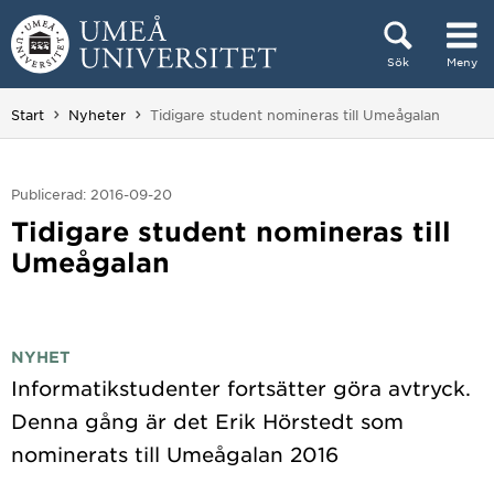
Hoppa direkt till innehållet
Sök
Meny
Huvudmenyn dold.
Du är här:
Start
Nyheter
Tidigare student nomineras till Umeågalan
Publicerad: 2016-09-20
Tidigare student nomineras till
Umeågalan
NYHET
Informatikstudenter fortsätter göra avtryck.
Denna gång är det Erik Hörstedt som