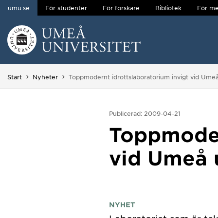
umu.se
För studenter
För forskare
Bibliotek
För me
Hoppa direkt till innehållet
Huvudmenyn dold.
Du är här:
Start
Nyheter
Toppmodernt idrottslaboratorium invigt vid Umeå
Publicerad: 2009-04-21
Toppmoder
vid Umeå u
NYHET