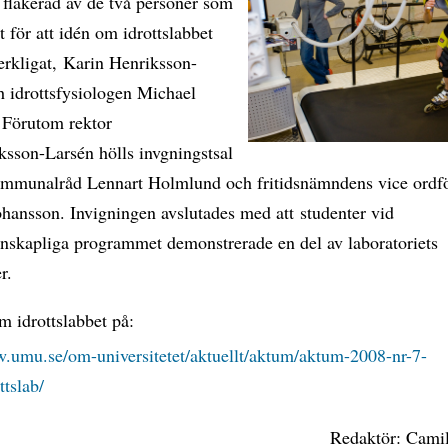
 flakerad av de två personer som
t för att idén om idrottslabbet
verkligat, Karin Henriksson-
h idrottsfysiologen Michael
 Förutom rektor
ksson-Larsén hölls invgningstsal
ommunalråd Lennart Holmlund och fritidsnämndens vice ordf
hansson. Invigningen avslutades med att studenter vid
enskapliga programmet demonstrerade en del av laboratoriets
r.
 idrottslabbet på:
w.umu.se/om-universitetet/aktuellt/aktum/aktum-2008-nr-7-
ttslab/
Redaktör: Camil