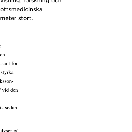
visning, forskning och
rottsmedicinska
r
och
ssant för
 styrka
iksson-
f vid den
ts sedan
alyser på