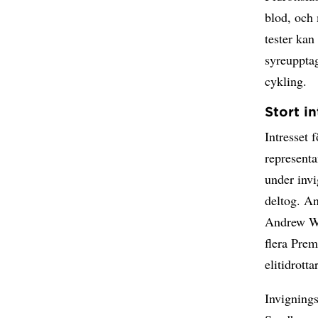
blod, och 
tester kan
syreuppta
cykling.
Stort in
Intresset 
represent
under invi
deltog. A
Andrew Wi
flera Prem
elitidrott
Invignings