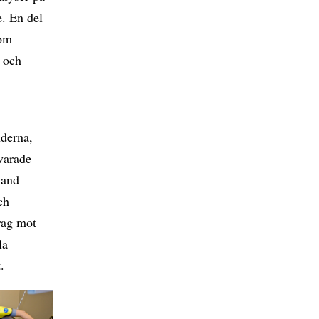
e. En del
 om
 och
nderna,
rvarade
land
ch
rag mot
la
.