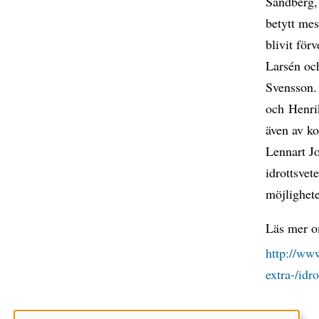
Sandberg,
betytt mes
blivit för
Larsén oc
Svensson.
och Henri
även av k
Lennart Jo
idrottsvet
möjlighete
Läs mer om
http://ww
extra-/idro