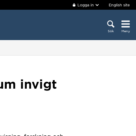
Logga in
English site
Sök
Meny
um invigt