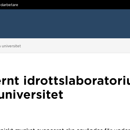
darbetare
 universitet
nt idrottslaboratori
niversitet