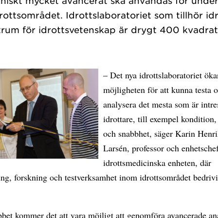
kniskt mycket avancerat ska användas för under
ottsområdet. Idrottslaboratoriet som tillhör id
– Det nya idrottslaboratoriet öka
möjligheten för att kunna testa 
analysera det mesta som är intre
idrottare, till exempel kondition,
och snabbhet, säger Karin Henr
Larsén, professor och enhetsche
idrottsmedicinska enheten, där
ng, forskning och testverksamhet inom idrottsområdet bedrivi
abbet kommer det att vara möjligt att genomföra avancerade an