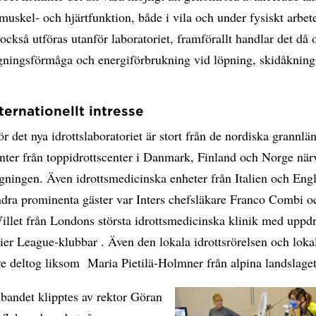
muskel- och hjärtfunktion, både i vila och under fysiskt arbet
 också utföras utanför laboratoriet, framförallt handlar det då
gningsförmåga och energiförbrukning vid löpning, skidåkning
ternationellt intresse
för det nya idrottslaboratoriet är stort från de nordiska grannlä
anter från toppidrottscenter i Danmark, Finland och Norge nä
gningen. Även idrottsmedicinska enheter från Italien och Eng
ndra prominenta gäster var Inters chefsläkare Franco Combi o
llet från Londons största idrottsmedicinska klinik med uppd
ier League-klubbar . Även den lokala idrottsrörelsen och loka
are deltog liksom Maria Pietilä-Holmner från alpina landslaget
bandet klipptes av rektor Göran