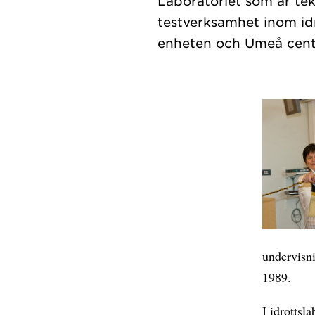
Laboratoriet som är te
testverksamhet inom idr
undervisni
1989.
I idrottsl