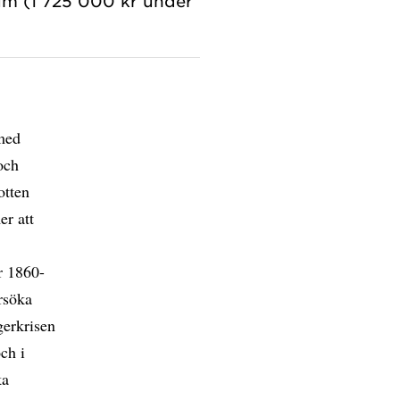
ium (1 725 000 kr under
med
och
otten
r att
r 1860-
rsöka
gerkrisen
ch i
ka