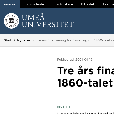
umu.se
För studenter
För forskare
Bibliotek
För me
Hoppa direkt till innehållet
Huvudmenyn dold.
Du är här:
Start
Nyheter
Tre års finansiering för forskning om 1860-talets s
Publicerad: 2021-01-19
Tre års fi
1860-talet
NYHET