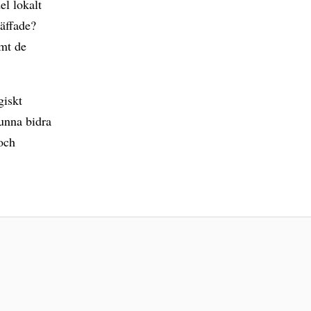
el lokalt
äffade?
amt de
giskt
unna bidra
 och