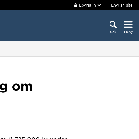
Logga in
English site
Sök
Meny
ing om