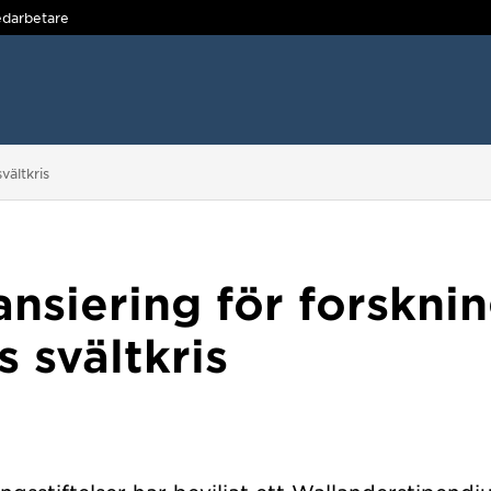
darbetare
vältkris
nansiering för forskn
s svältkris