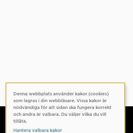
Denna webbplats använder kakor (cookies)
Cookie-samtycke
som lagras i din webbläsare. Vissa kakor är
nödvändiga för att sidan ska fungera korrekt
och andra är valbara. Du väljer vilka du vill
Umeå universitet
tillåta.
901 87 Umeå
Hantera valbara kakor