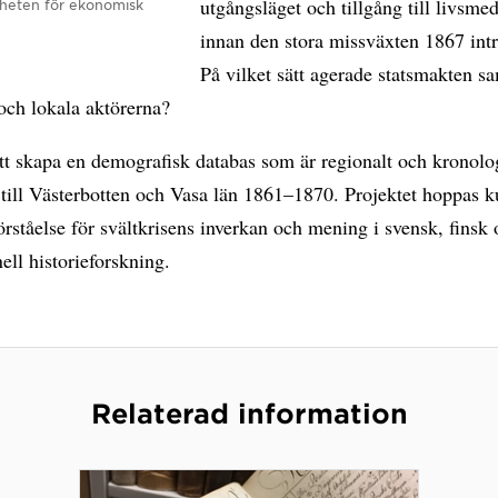
utgångsläget och tillgång till livsmed
nheten för ekonomisk
innan den stora missväxten 1867 intr
På vilket sätt agerade statsmakten s
och lokala aktörerna?
tt skapa en demografisk databas som är regionalt och kronolo
till Västerbotten och Vasa län 1861–1870. Projektet hoppas k
förståelse för svältkrisens inverkan och mening i svensk, finsk
nell historieforskning.
Relaterad information