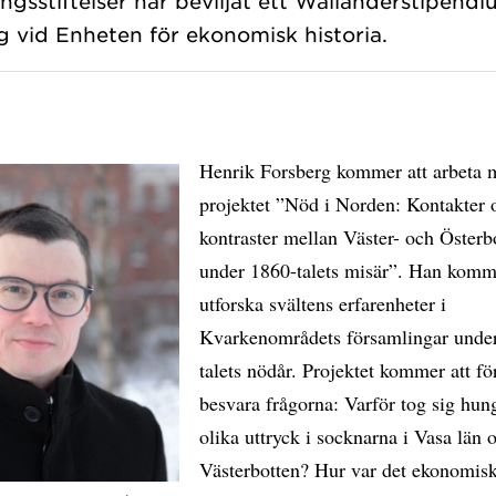
gsstiftelser har beviljat ett Wallanderstipend
Henrik Forsberg kommer att arbeta 
projektet ”Nöd i Norden: Kontakter 
kontraster mellan Väster- och Österb
under 1860-talets misär”. Han komme
utforska svältens erfarenheter i
Kvarkenområdets församlingar unde
talets nödår. Projektet kommer att fö
besvara frågorna: Varför tog sig hun
olika uttryck i socknarna i Vasa län o
Västerbotten? Hur var det ekonomis