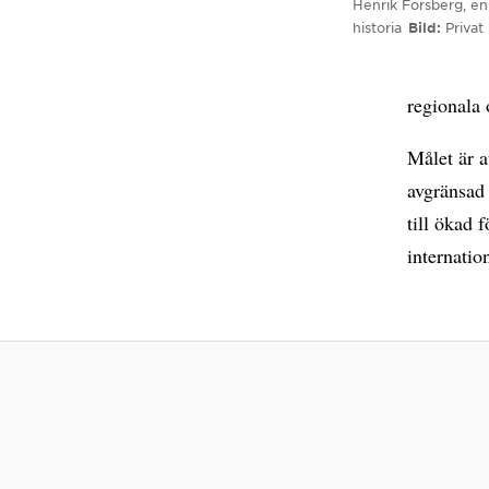
Henrik Forsberg, e
historia
Bild
Privat
regionala 
Målet är a
avgränsad 
till ökad 
internatio