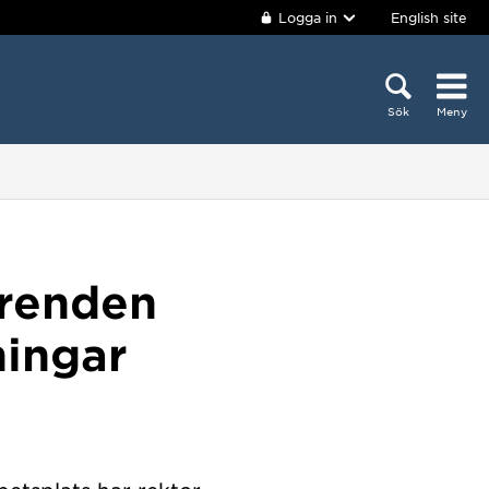
Logga in
English site
Sök
Meny
ärenden
ningar