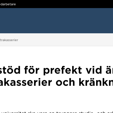
darbetare
trakasserier
stöd för prefekt vid 
akasserier och kränk