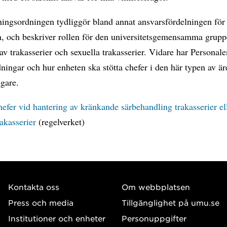
ingsordningen tydliggör bland annat ansvarsfördelningen för
n, och beskriver rollen för den universitetsgemensamma grupp
av trakasserier och sexuella trakasserier. Vidare har Personal
edningar och hur enheten ska stötta chefer i den här typen av ä
igare.
chefer vid hantering av kränkande särbehandling trakasserier el
rakasserier
(regelverket)
Kontakta oss
Om webbplatsen
Press och media
Tillgänglighet på umu.se
Institutioner och enheter
Personuppgifter