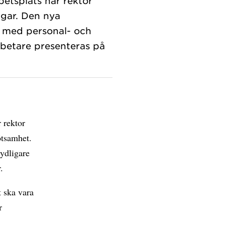
betsplats har rektor
ngar. Den nya
r med personal- och
rbetare presenteras på
 rektor
ötsamhet.
ydligare
.
t ska vara
r