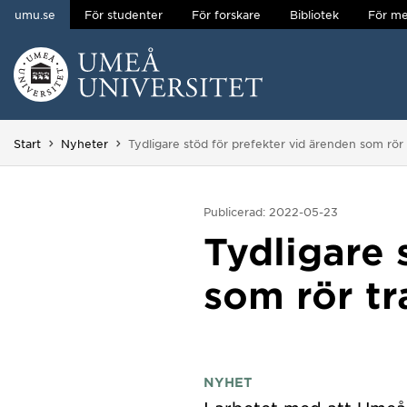
umu.se
För studenter
För forskare
Bibliotek
För me
Hoppa direkt till innehållet
Huvudmenyn dold.
Du är här:
Start
Nyheter
Tydligare stöd för prefekter vid ärenden som rör 
Publicerad: 2022-05-23
Tydligare 
som rör tr
NYHET