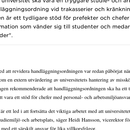
universitet ska vara en tryggare studie- och ar
läggningsordning vid trakasserier och kränkni
 är ett tydligare stöd för prefekter och chefe
rmation som vänder sig till studenter och meda
d att revidera handläggningsordningen var redan påbörjat när
om en extern utvärdering av universitetets hantering av missk
ngen rekommenderade att handläggningsordningen ska ha ett t
tt vara ett stöd för chefer med personal- och arbetsmiljöansvar
r ett led i att fortsätta det viktiga arbetet med att universitete
tudiemiljö och arbetsplats, säger Heidi Hansson, vicerektor fö
 med ett särskilt ansvar för lika villkorsfrågor.