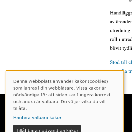
Handläggn
av ärende
utredning 
roll i utr
blivit tydl
Stöd till 
sexuella t
Denna webbplats använder kakor (cookies)
Cookie-samtycke
som lagras i din webbläsare. Vissa kakor är
nödvändiga för att sidan ska fungera korrekt
och andra är valbara. Du väljer vilka du vill
Umeå universitet
tillåta.
901 87 Umeå
Hantera valbara kakor
Tel: 090-786 50 00
Tillåt bara nödvändiga kakor