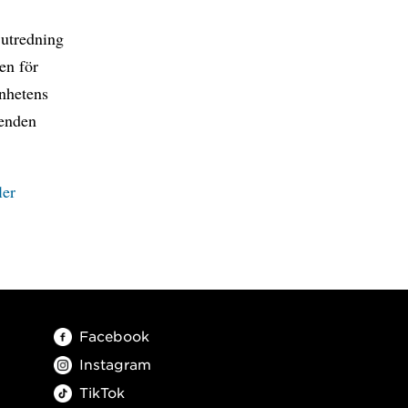
 utredning
en för
enhetens
renden
ler
Facebook
Instagram
TikTok