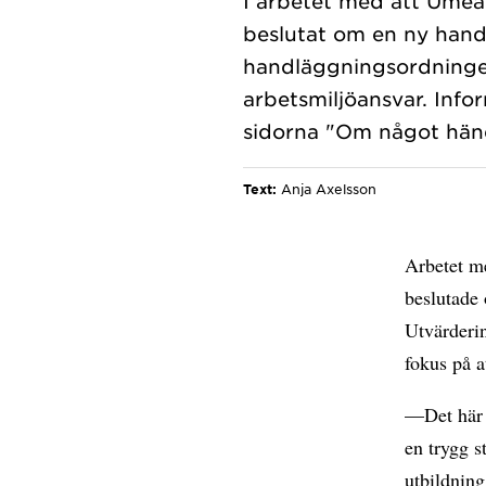
I arbetet med att Umeå 
beslutat om en ny hand
handläggningsordningen
arbetsmiljöansvar. Info
Text:
Anja Axelsson
Arbetet me
beslutade 
Utvärderi
fokus på a
—Det här ä
en trygg s
utbildning