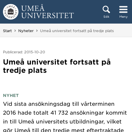
Hoppa direkt till innehållet
Sök
Meny
Huvudmenyn dold.
Du är här:
Start
Nyheter
Umeå universitet fortsatt på tredje plats
Publicerad: 2015-10-20
Umeå universitet fortsatt på
tredje plats
NYHET
Vid sista ansökningsdag till vårterminen
2016 hade totalt 41 732 ansökningar kommit
in till Umeå universitets utbildningar, vilket
gör Umeå till den tredje mest eftertraktade