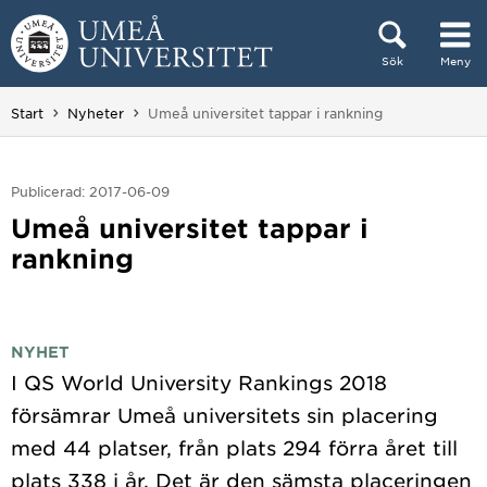
Hoppa direkt till innehållet
Sök
Meny
Huvudmenyn dold.
Du är här:
Start
Nyheter
Umeå universitet tappar i rankning
Publicerad: 2017-06-09
Umeå universitet tappar i
rankning
NYHET
I QS World University Rankings 2018
försämrar Umeå universitets sin placering
med 44 platser, från plats 294 förra året till
plats 338 i år. Det är den sämsta placeringen