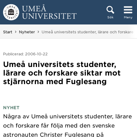
Hoppa direkt till innehållet
Sök
Meny
Huvudmenyn dold.
Du är här:
Start
Nyheter
Umeå universitets studenter, lärare och forskare 
Publicerad: 2006-10-22
Umeå universitets studenter,
lärare och forskare siktar mot
stjärnorna med Fuglesang
NYHET
Några av Umeå universitets studenter, lärare
och forskare får följa med den svenske
astronauten Christer Fuglesang på