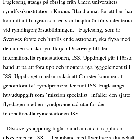
Fuglesang utsågs på förslag från Umeå universitets
rymdfysikinstitution i Kiruna. Bland annat för att han har
kommit att fungera som en stor inspiratör för studenterna
vid rymdingenjörsutbildningen. Fuglesang, som är
Sveriges förste och hittills ende astronaut, ska flyga med
den amerikanska rymdfärjan Discovery till den
internationella rymdstationen, ISS. Uppdraget går i första
hand ut på att föra upp och montera nya byggelement till
ISS. Uppdraget innebär också att Christer kommer att
genomföra två rymdpromenader runt ISS. Fuglesangs
huvuduppgift som "mission specialist" infaller den sjätte
flygdagen med en rymdpromenad utanför den
internationella rymdstationen ISS.
I Discoverys uppdrag ingår bland annat att koppla om
elsystemet på ISS. I samband med flygningen ska också