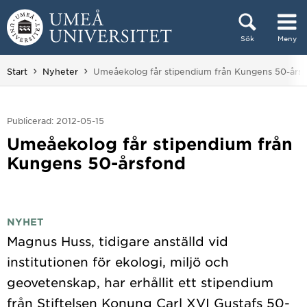
Hoppa direkt till innehållet
Sök
Meny
Huvudmenyn dold.
Du är här:
Start
Nyheter
Umeåekolog får stipendium från Kungens 50-års
Publicerad: 2012-05-15
Umeåekolog får stipendium från
Kungens 50-årsfond
NYHET
Magnus Huss, tidigare anställd vid
institutionen för ekologi, miljö och
geovetenskap, har erhållit ett stipendium
från Stiftelsen Konung Carl XVI Gustafs 50-