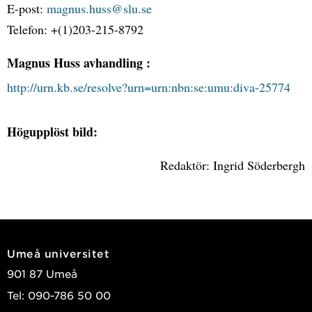
E-post:
magnus.huss@slu.se
Telefon: +(1)203-215-8792
Magnus Huss avhandling :
http://urn.kb.se/resolve?urn=urn:nbn:se:umu:diva-25774
Högupplöst bild:
Redaktör: Ingrid Söderbergh
Umeå universitet
901 87 Umeå
Tel: 090-786 50 00