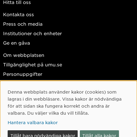
Hitta till oss
Kontakta oss
Press och media
Institutioner och enheter
Ge en gåva
Om webbplatsen
Tillgänglighet på umu.se
Personuppgifter
Hantera kakor
Denna webbplats använder kakor (cookies) som
Facebook
Cookie-samtycke
lagras i din webbläsare. Vissa kakor är nödvändiga
Instagram
för att sidan ska fungera korrekt och andra är
valbara. Du väljer vilka du vill tillåta.
TikTok
Hantera valbara kakor
Youtube
LinkedIn
Tillåt bara nödvändiga kakor
Tillåt alla kakor